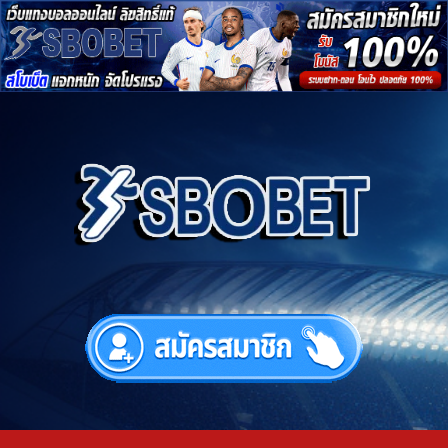
Skip
to
content
Primary