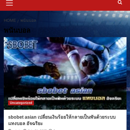
Menu
HOME
พนันบอล
พนันบอล
Uncategorized
sbobet asian เปลี่ยนเงินร้อยให้กลายเป็นพันด้วยระบบ
แทงบอล อัจฉริยะ