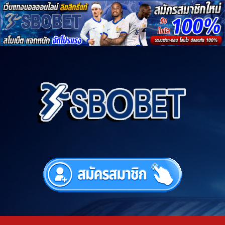
Skip
to
content
Primary