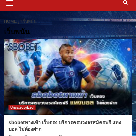
Menu
HOME
เว็บพนัน
เว็บพนัน
Uncategorized
sbobetทางเข้า เว็บตรง บริการครบวงจรสมัครฟรี แทง
บอล ไม่ต้องฝาก