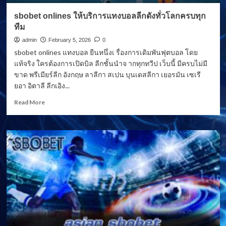
ทุก
นัด
sbobet onlines ให้บริการแทงบอลลีกดังทั่วโลกครบทุก
การ
ทีม
แข่งขัน
admin
February 5, 2026
0
sbobet onlines แทงบอล ยืนหนึ่งเ รื่องการเดิมพันฟุตบอล โดย
แท้จริง ใครต้องการเปิดบิล ลีกชั้นนำจ ากทุกทวีป เว็บนี้ มีครบไม่มี
ขาด พรีเมียร์ลีก อังกฤษ ลาลีกา สเปน บุนเดสลีกา เยอรมัน เซเรี
ยอา อิตาลี ลีกเอิง...
Read
Read More
more
about
sbobet
onlines
ให้
บริการ
แทง
บอล
ลีก
ดัง
ทั่ว
โลก
ครบ