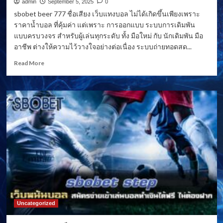
admin
September 5, 2025
0
sbobet beer 777 ชื่อเสียง เว็บแทงบอล ไม่ได้เกิดขึ้นเพียงเพราะ
ราคาน้ำบอล ที่คุ้มค่า แต่เพราะ การออกแบบ ระบบการเดิมพัน
แบบครบวงจร สำหรับผู้เล่นทุกระดับ ทั้ง มือใหม่ กับ นักเดิมพัน มือ
อาชีพ ต่างให้ความไว้วางใจอย่างต่อเนื่อง ระบบถ่ายทอดสด...
Read
Read More
more
about
sbobet
beer
777
เว็บ
แทง
บอล
มาตรฐาน
ให้
มากกว่า
แค่
ราคา
น้ำดี
Uncategorized