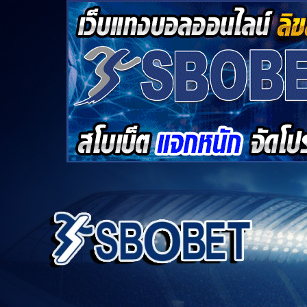
Skip
to
content