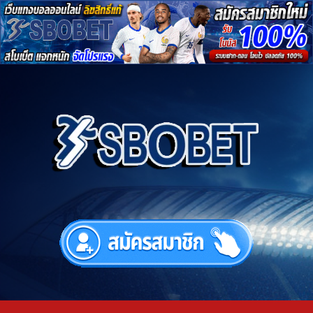
Skip
to
content
Primary