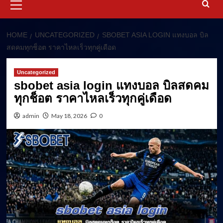
Menu
HOME
UNCATEGORIZED
SBOBET ASIA LOGIN แทงบอล บิล
สดคมทุกช็อต ราคาไหลเร็วทุกคู่เดือด
Uncategorized
sbobet asia login แทงบอล บิลสดคม
ทุกช็อต ราคาไหลเร็วทุกคู่เดือด
admin
May 18, 2026
0