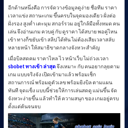
อีกด้านหนึ่งคือ การจัดวางข้อมูลดูง่าย ชื่อทีม ราคา
เวลาแข่ง สถานะเกม ขึ้นครบในจุดมองเดียว ฝั่งต่อ
ฝั่งรอง สูงต่ำ เตะมุม สกอร์รวม อยู่ใกล้มือทั้งหมด คน
เล่น จึงอ่านเกม ควบคู่ กับ ดูราคา ได้สบาย พอคู่ไหน
เข้า ทางก็ขยับเข้า สลิป ได้ทัน ไม่ต้องเสียเวลาสลับ
หลายหน้า ให้สมาธิขาดกลางจังหวะสำคัญ
เมื่อบิลสดคม ราคาไหล ไว หน้าเว็บ ไม่ถ่วงเวลา
sbobet ทางเข้า ล่าสุด
จึงเหมาะ กับ คนอยากลุยตาม
เกม แบบจริงจัง เปิดเข้ามาแล้ว พร้อมเช็ก
สถานการณ์ พร้อมดูตัวเลข พร้อมยิงบิล ตามแผน
ทันที จุดแข็ง แบบนี้ช่วยให้การเล่นสดดู แม่นขึ้น จัด
จังหวะง่ายขึ้น แล้วทำให้ ความสนุก ของ เกมอยู่ครบ
ตั้งแต่ต้นจนจบ