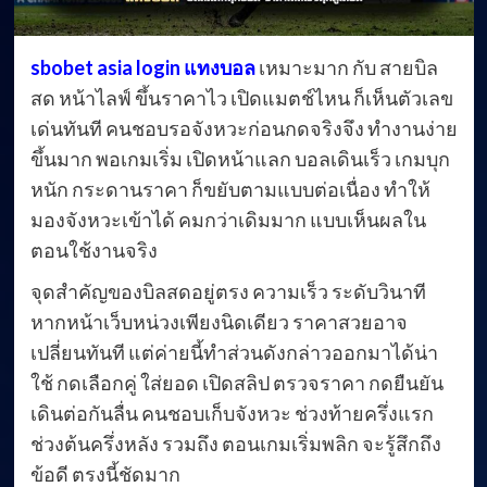
sbobet asia login แทงบอล
เหมาะมาก กับ สายบิล
สด หน้าไลฟ์ ขึ้นราคาไว เปิดแมตช์ไหน ก็เห็นตัวเลข
เด่นทันที คนชอบรอจังหวะก่อนกดจริงจึง ทำงานง่าย
ขึ้นมาก พอเกมเริ่ม เปิดหน้าแลก บอลเดินเร็ว เกมบุก
หนัก กระดานราคา ก็ขยับตามแบบต่อเนื่อง ทำให้
มองจังหวะเข้าได้ คมกว่าเดิมมาก แบบเห็นผลใน
ตอนใช้งานจริง
จุดสำคัญของบิลสดอยู่ตรง ความเร็ว ระดับวินาที
หากหน้าเว็บหน่วงเพียงนิดเดียว ราคาสวยอาจ
เปลี่ยนทันที แต่ค่ายนี้ทำส่วนดังกล่าวออกมาได้น่า
ใช้ กดเลือกคู่ ใส่ยอด เปิดสลิป ตรวจราคา กดยืนยัน
เดินต่อกันลื่น คนชอบเก็บจังหวะ ช่วงท้ายครึ่งแรก
ช่วงต้นครึ่งหลัง รวมถึง ตอนเกมเริ่มพลิก จะรู้สึกถึง
ข้อดี ตรงนี้ชัดมาก