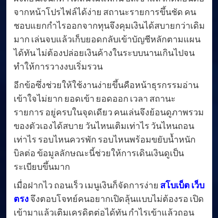
จากหน้าโปรไฟล์ได้ง่าย สถานะรายการขึ้นชัด คน
ชอบแยกกำไรออกจากทุนจึงคุมเงินได้สบายกว่าเดิม
มาก เล่นจบแล้วเก็บยอดกลับเข้าบัญชีหลักตามแผน
ได้ทัน ไม่ต้องปล่อยเงินค้างในระบบนานเกินไปจน
ทำให้การวางงบเริ่มรวน
อีกข้อซึ่งช่วยให้ใช้งานง่ายขึ้นคือหน้าธุรกรรมอ่าน
เข้าใจไม่ยาก ยอดเข้า ยอดออก เวลา สถานะ
รายการ อยู่ครบในจุดเดียว คนเล่นจึงย้อนดูภาพรวม
ของตัวเองได้สบาย วันไหนเติมเท่าไร วันไหนถอน
เท่าไร รอบไหนควรพัก รอบไหนพร้อมขยับน้ำหนัก
บิลต่อ ข้อมูลลักษณะนี้ช่วยให้การเดินเงินดูเป็น
ระเบียบขึ้นมาก
เมื่อฝากไว ถอนเร็ว เมนูเงินก็จัดการง่าย
สโบเบ็ต เว็บ
ตรง
จึงตอบโจทย์คนอยากเปิดลุ้นแบบไม่ต้องรอ เปิด
เข้ามาแล้วเติมเครดิตต่อได้ทัน กำไรเข้าแล้วถอน