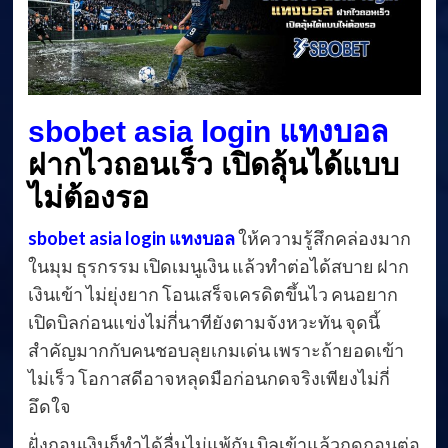
sbobet asia login แทงบอล
ฝากไวถอนเร็ว เปิดลุ้นได้แบบ
ไม่ต้องรอ
sbobet asia login แทงบอล
ให้ความรู้สึกคล่องมาก
ในมุม ธุรกรรม เปิดเมนูเงิน แล้วทำต่อได้สบาย ฝาก
เงินเข้า ไม่ยุ่งยาก โอนเสร็จเครดิตขึ้นไว คนอยาก
เปิดบิลก่อนแข่งไม่กี่นาทียังตามจังหวะทัน จุดนี้
สำคัญมากกับคนชอบลุยเกมเด่น เพราะถ้ายอดเข้า
ไม่เร็ว โอกาสดีอาจหลุดมือก่อนกดจริงเพียงไม่กี่
อึดใจ
ฝั่งถอนเงินก็ทำได้ลื่นไม่แพ้กัน บิลเข้าแล้วกดถอนต่อ