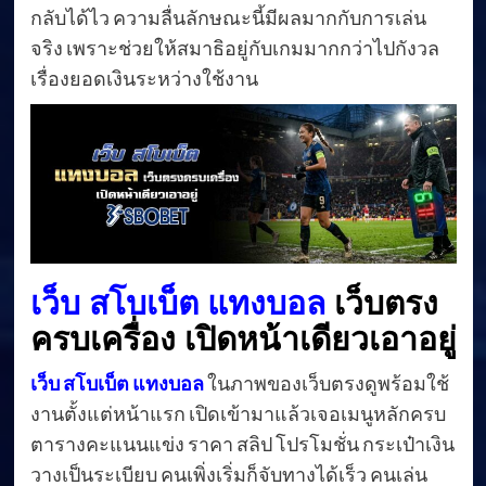
กลับได้ไว ความลื่นลักษณะนี้มีผลมากกับการเล่น
จริง เพราะช่วยให้สมาธิอยู่กับเกมมากกว่าไปกังวล
เรื่องยอดเงินระหว่างใช้งาน
เว็บ สโบเบ็ต
แทงบอล
เว็บตรง
ครบเครื่อง เปิดหน้าเดียวเอาอยู่
เว็บ สโบเบ็ต
แทงบอล
ในภาพของเว็บตรงดูพร้อมใช้
งานตั้งแต่หน้าแรก เปิดเข้ามาแล้วเจอเมนูหลักครบ
ตารางคะแนนแข่ง ราคา สลิป โปรโมชั่น กระเป๋าเงิน
วางเป็นระเบียบ คนเพิ่งเริ่มก็จับทางได้เร็ว คนเล่น