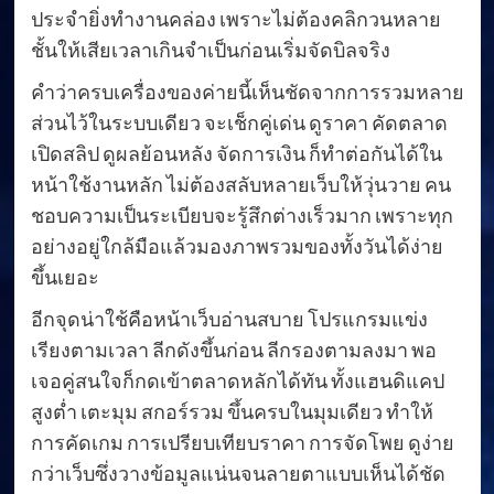
ประจำยิ่งทำงานคล่อง เพราะไม่ต้องคลิกวนหลาย
ชั้นให้เสียเวลาเกินจำเป็นก่อนเริ่มจัดบิลจริง
คำว่าครบเครื่องของค่ายนี้เห็นชัดจากการรวมหลาย
ส่วนไว้ในระบบเดียว จะเช็กคู่เด่น ดูราคา คัดตลาด
เปิดสลิป ดูผลย้อนหลัง จัดการเงิน ก็ทำต่อกันได้ใน
หน้าใช้งานหลัก ไม่ต้องสลับหลายเว็บให้วุ่นวาย คน
ชอบความเป็นระเบียบจะรู้สึกต่างเร็วมาก เพราะทุก
อย่างอยู่ใกล้มือแล้วมองภาพรวมของทั้งวันได้ง่าย
ขึ้นเยอะ
อีกจุดน่าใช้คือหน้าเว็บอ่านสบาย โปรแกรมแข่ง
เรียงตามเวลา ลีกดังขึ้นก่อน ลีกรองตามลงมา พอ
เจอคู่สนใจก็กดเข้าตลาดหลักได้ทัน ทั้งแฮนดิแคป
สูงต่ำ เตะมุม สกอร์รวม ขึ้นครบในมุมเดียว ทำให้
การคัดเกม การเปรียบเทียบราคา การจัดโพย ดูง่าย
กว่าเว็บซึ่งวางข้อมูลแน่นจนลายตาแบบเห็นได้ชัด