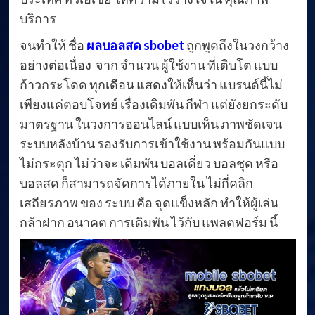
บริการ
จนทำให้ ชื่อ
ผลบอลสด sbobet
ถูกพูดถึงในวงกว้าง
อย่างต่อเนื่อง จาก จำนวน ผู้ใช้งาน ที่เติบโต แบบ
ก้าวกระโดด ทุกเดือน แสดงให้เห็นว่า แบรนด์นี้ไม่
เพียงแค่ตอบโจทย์ เรื่องเดิมพัน กีฬา แต่ยังยกระดับ
มาตรฐาน ในวงการออนไลน์ แบบเห็น ภาพชัดเจน
ระบบหลังบ้าน รองรับการเข้าใช้งาน พร้อมกันแบบ
ไม่กระตุก ไม่ว่าจะ เดิมพัน บอลเดี่ยว บอลชุด หรือ
บอลสด ก็สามารถจัดการได้ภายใน ไม่กี่คลิก
เสถียรภาพ ของ ระบบ คือ จุดแข็งหลัก ทำให้ผู้เล่น
กล้าฝาก อนาคต การเดิมพัน ไว้กับ แพลตฟอร์ม นี้