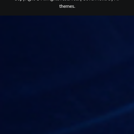
themes.