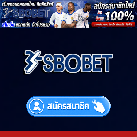
Skip
to
content
Primary