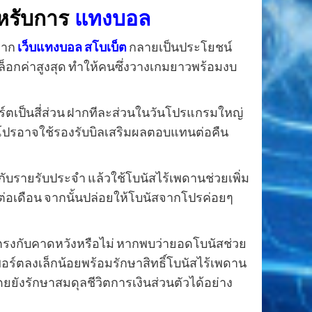
ำหรับการ
แทงบอล
จาก
เว็บแทงบอล สโบเบ็ต
กลายเป็นประโยชน์
็อกค่าสูงสุด ทำให้คนซึ่งวางเกมยาวพร้อมงบ
์ตเป็นสี่ส่วน ฝากทีละส่วนในวันโปรแกรมใหญ่
งโปรอาจใช้รองรับบิลเสริมผลตอบแทนต่อคืน
ับรายรับประจำ แล้วใช้โบนัสไร้เพดานช่วยเพิ่ม
นึ่งต่อเดือน จากนั้นปล่อยให้โบนัสจากโปรค่อยๆ
ตรงกับคาดหวังหรือไม่ หากพบว่ายอดโบนัสช่วย
์ตลงเล็กน้อยพร้อมรักษาสิทธิ์โบนัสไร้เพดาน
ยังรักษาสมดุลชีวิตการเงินส่วนตัวได้อย่าง