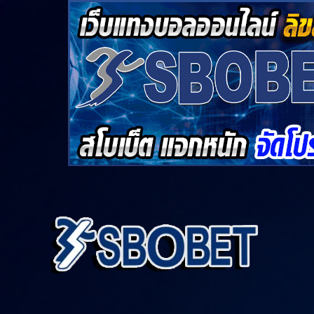
Skip
to
content