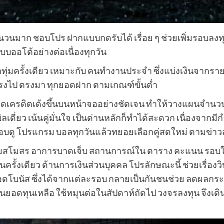
าก ชอบโปร ฝากแบบกดรับได้ เรื่อย ๆ ช่วยเพิ่มรอบลงทุน 
บบออโต้อย่างต่อเนื่องทุกวัน
มครั้งเดียว เหมาะกับ คนทำงานประจำ ซึ่งแบ่งเงินจากราย
รงไป ตรงมา ทุกยอดฝาก ตามเกณฑ์ขั้นต่ำ
ดเครดิตเด้งขึ้นบนหน้าจออย่างชัดเจน ทำให้วางแผนจำนวนบิลต
บิลเดี่ยว เน้นคู่มั่นใจ เป็นด่านหลักก็ทำได้สะดวก เนื่องจา
ชอบดู โปรแกรม บอลทุกวันแล้วทยอยเลือกคู่สดใหม่ ตามข่าว
มสโมสร อาการบาดเจ็บ สถานการณ์ใน ตาราง คะแนน รอบใหม่ 
งเดียว ด้านการเงินส่วนบุคคล โปรลักษณะนี้ ช่วยเรื่องวินัยไ
ยอดโบนัส ซึ่งได้จากแต่ละรอบ กลายเป็นกันชนช่วย ลดผลกระ
่วนยอดทุนเหลือ ใช้หมุนต่อในสัปดาห์ถัดไป วงจรลงทุน จึงเดิ