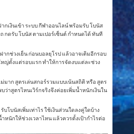
กเงินเข้า ระบบ กีฬาออนไลน์ พร้อมรับ โบนัส
ถ กดรับ โบนัส ตามเปอร์เซ็นต์ กำหนดได้ ทันที
 ฝากช่วงเย็น ก่อนบอลยุโรป แล้วอาจเติมอีกรอบ
้อนใหญ่ตั้งแต่รอบแรก ทำให้การจัดงบแต่ละช่วง
่มาก สูตรเล่นสกอร์รวมแบบเน้นสถิติ หรือ สูตร
บว่าสูตรไหนเวิร์กจริงจึงค่อยเพิ่มน้ำหนักเงินใน
บโบนัสเพิ่มเท่าไร ใช้เงินส่วนใดลงคู่ใดบ้าง
ำหนักให้ช่วงเวลาไหน แล้วควรตั้งเป้ากำไรต่อ