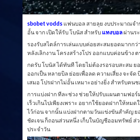
sbobet vodds
แฟนบอล สายลุย งบประมาณจำนวนม
อั้น จาก เปิดให้รับ โบนัส สำหรับ
แทงบอล
ผ่านระ
รองรับสไตล์การเล่นแบบค่อยสะสมยอดมากกว่าทุ่
หลังเลิกงาน โครงสร้างโปร ออกแบบค่อนข้าง ต
กดรับ โบนัส ได้ทันที โดยไม่ต้องรอรอบสะสม ยอ
ออกเป็น หลายบิล ย่อยเพื่อลด ความเสี่ยง จะจัด 
เสมอ โปรฝากไม่อั้น เหมาะอย่างยิ่ง สำหรับคน
การแบ่งฝาก ทีละช่วง ช่วยให้ปรับแผนตามฟอร์
เร็วเกินไปเพียงเพราะ อยากใช้ยอดฝากให้หมดในครั้
ไว้ก่อน จากนั้น แบ่งฝากตามวันแข่งขันสำคัญ 
ชัดเจน ก็ถอนส่วนหนึ่ง เก็บในบัญชีออมทรัพย์ ส
ประจำวัน