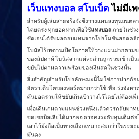
เว็บแทงบอล สโบเบ็ต
ไม่มีเ
สำหรับผู้เล่นสายจริงจังซึ่งวางแผนลงทุนบนต
โดยตรง ทุกยอดฝากเพื่อใช้
แทงบอล
ภายในช่วงโ
ชัดเจนได้รับผลตอบแทนจากโปรโมชันสอดคล้อง
โบนัสไร้เพดานเปิดโอกาสให้วางแผนฝากตามขนาด
ของสัปดาห์ โบนัสจากแต่ละส่วนถูกรวมเข้าเป็
ขยับไปตามความพร้อมของเงินสดในช่วงนั้น
สิ่งสำคัญสำหรับโปรลักษณะนี้ไม่ใช่การฝากก้อ
อัตราเติบโตของพอร์ตมากกว่าใช้เพื่อเร่งจังหวะเส
ดันยอดรวมให้ขยับเกินเป้าวางไว้โดยไม่ต้องเพิ่
เมื่อเดินเกมตามแผนช่วงหนึ่งแล้วควรกลับมาท
ชดเชยบิลเสียได้มากพอ อาจคงระดับทุนเดิมต่อ
เอาไว้ยังถือเป็นทางเลือกเหมาะสมกว่าในระยะย
มั่นคง