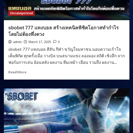
รวม
ความ
สนุก
Uncategorized
ครบ
วงจร
sbobet 777 แทงบอล สร้างเทคนิคพิชิตโอกาสทำกำไร
โดยไม่ต้องพึ่งดวง
admin
March 17, 2025
0
sbobet 777 แทงบอล สีสัน กีฬา ขวัญใจมหาชน มอบความเร้าใจ
เต็มพิกัด ทุกครั้งเมื่อ วางบิล บนสนามแข่ง ลองมอง สถิติ เชิงลึก จาก
ฟอร์มการเล่น ย้อนหลัง ผลงาน ทีมเหย้า-เยือน รวมถึง ผลงาน...
Read
Read More
more
about
sbobet
777
แทง
บอล
สร้าง
เทคนิค
พิชิต
โอกาส