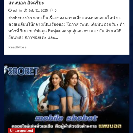
แทงบอล อัจฉริยะ
admin
July 31, 2025
0
sbobet asian หาก เป็นเรื่องของ ความเสี่ยง แทงบอลออนไลน์ จะ
ช่วยเปลี่ยนให้กลายเป็นเรื่องของ โอกาส ระบบ เดิมพัน อัจฉริยะ ทำ
หน้าที่ วิเคราะห์ข้อมูล ทีมฟุตบอล ทุกคู่ก่อน การแข่งขัน ด้วย สถิติ
ย้อนหลัง สภาพนักเตะ และ...
Read
Read More
more
about
sbobet
asian
เปลี่ยน
เงิน
ร้อย
ให้
กลาย
เป็น
พัน
ด้วย
ระบบ
แทง
บอล
Uncategorized