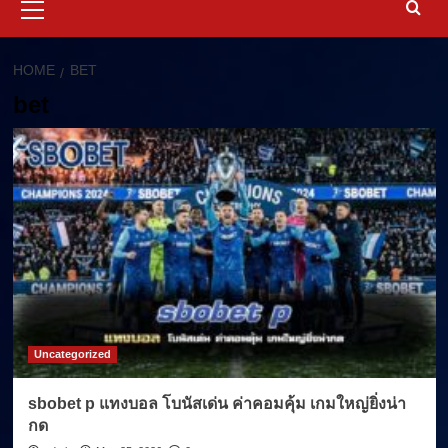
Menu
HOME
BET
bet
Uncategorized
sbobet p แทงบอล โบนัสเด่น ค่าคอมคุ้ม เกมใหญ่ยิ่งน่า
กด