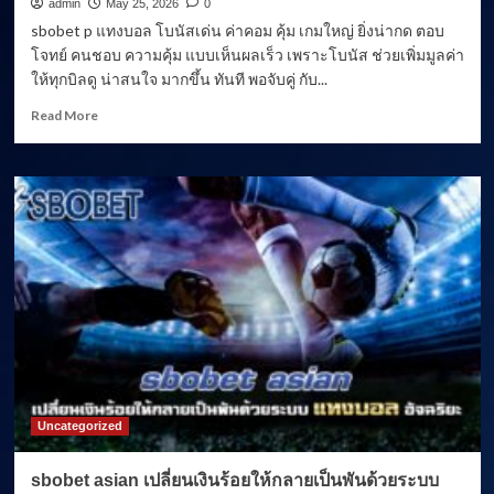
admin
May 25, 2026
0
sbobet p แทงบอล โบนัสเด่น ค่าคอม คุ้ม เกมใหญ่ ยิ่งน่ากด ตอบ
โจทย์ คนชอบ ความคุ้ม แบบเห็นผลเร็ว เพราะโบนัส ช่วยเพิ่มมูลค่า
ให้ทุกบิลดู น่าสนใจ มากขึ้น ทันที พอจับคู่ กับ...
Read
Read More
more
about
sbobet
p
แทง
บอล
โบนัส
เด่น
ค่า
คอม
คุ้ม
เกม
ใหญ่
ยิ่ง
น่า
Uncategorized
กด
sbobet asian เปลี่ยนเงินร้อยให้กลายเป็นพันด้วยระบบ