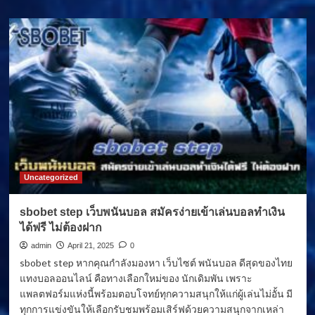
about
asian
sbobet
แทง
บอล
ทดลอง
เล่น
ฟรี
ไม่
เสีย
เงิน
จริง
สนาม
ซ้อม
Uncategorized
เซียน
บอล
sbobet step เว็บพนันบอล สมัครง่ายเข้าเล่นบอลทำเงิน
ได้ฟรี ไม่ต้องฝาก
admin
April 21, 2025
0
sbobet step หากคุณกำลังมองหา เว็บไซต์ พนันบอล ดีสุดของไทย
แทงบอลออนไลน์ คือทางเลือกใหม่ของ นักเดิมพัน เพราะ
แพลตฟอร์มแห่งนี้พร้อมตอบโจทย์ทุกความสนุกให้แก่ผู้เล่นไม่อั้น มี
ทุกการแข่งขันให้เลือกรับชมพร้อมเสิร์ฟด้วยความสนุกจากเหล่า