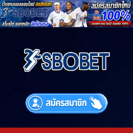
Skip
to
content
Primary