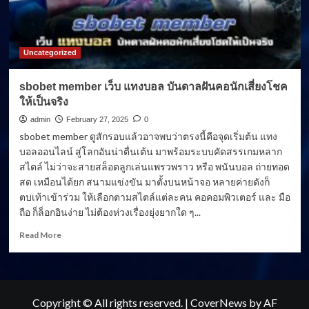
ทำ
กำไร
โดย
ไม่
ต้อง
Uncategorized
พึ่ง
ดวง
sbobet member เว็บ แทงบอล บันดาลฝันคอนักเสี่ยงโชค
ให้เป็นจริง
admin
February 27, 2025
0
sbobet member ดูสักรอบแล้วอาจพบว่าตรงนี้คือจุดเริ่มต้น แทง
บอลออนไลน์ สู่โลกอันน่าตื่นเต้น มาพร้อมระบบคัดสรรเกมหลาก
สไตล์ ไม่ว่าจะสายสล็อตลูกเล่นแพรวพราว หรือ พนันบอล ถ่ายทอด
สด เหมือนได้ยก สนามแข่งขัน มาตั้งบนหน้าจอ หลายค่ายดังก็
ตบเท้าเข้าร่วม ให้เลือกตามสไตล์แต่ละคน คอคอมพิวเตอร์ และ มือ
ถือ ก็ล็อกอินง่าย ไม่ต้องห่วงเรื่องยุ่งยากใด ๆ...
Read
Read More
more
about
sbobet
member
เว็บ
Copyright © All rights reserved.
|
CoverNews
by AF